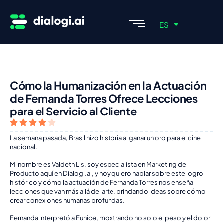
EN
ES
PT
Cómo la Humanización en la Actuación
de Fernanda Torres Ofrece Lecciones
para el Servicio al Cliente
La semana pasada, Brasil hizo historia al ganar un oro para el cine
nacional.
Mi nombre es Valdeth Lis, soy especialista en Marketing de
Producto aquí en Dialogi.ai, y hoy quiero hablar sobre este logro
histórico y cómo la actuación de Fernanda Torres nos enseña
lecciones que van más allá del arte, brindando ideas sobre cómo
crear conexiones humanas profundas.
Fernanda interpretó a Eunice, mostrando no solo el peso y el dolor