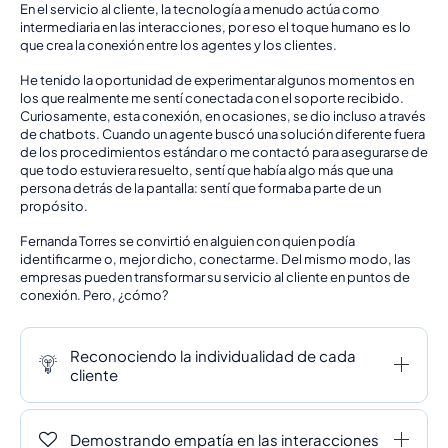
En el servicio al cliente, la tecnología a menudo actúa como
intermediaria en las interacciones, por eso el toque humano es lo
que crea la conexión entre los agentes y los clientes.
He tenido la oportunidad de experimentar algunos momentos en
los que realmente me sentí conectada con el soporte recibido.
Curiosamente, esta conexión, en ocasiones, se dio incluso a través
de chatbots. Cuando un agente buscó una solución diferente fuera
de los procedimientos estándar o me contactó para asegurarse de
que todo estuviera resuelto, sentí que había algo más que una
persona detrás de la pantalla: sentí que formaba parte de un
propósito.
Fernanda Torres se convirtió en alguien con quien podía
identificarme o, mejor dicho, conectarme. Del mismo modo, las
empresas pueden transformar su servicio al cliente en puntos de
conexión. Pero, ¿cómo?
Reconociendo la individualidad de cada
cliente
Demostrando empatía en las interacciones